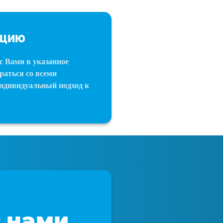
АЦИЮ
с Вами в указанное
раться со всеми
индивидуальный подход к
с нами