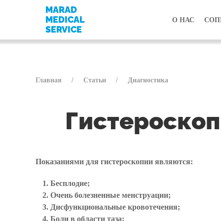
MARAD
MEDICAL
О НАС
СОП
SERVICE
Главная
Статьи
Диагностика
Гистероскоп
Показаниями для гистероскопии являются:
Бесплодие;
Очень болезненные менструации;
Дисфункциональные кровотечения;
Боли в области таза;